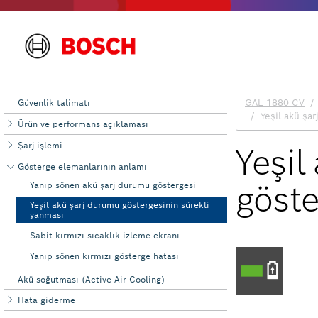
Güvenlik talimatı
Ürün ve performans açıklaması
Şarj işlemi
Gösterge elemanlarının anlamı
Yanıp sönen akü şarj durumu göstergesi
Yeşil akü şarj durumu göstergesinin sürekli
yanması
Sabit kırmızı sıcaklık izleme ekranı
Yanıp sönen kırmızı gösterge hatası
Akü soğutması (Active Air Cooling)
Hata giderme