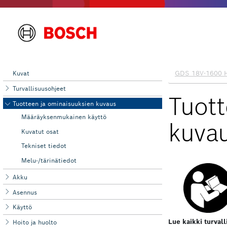
Kuvat
Turvallisuusohjeet
Tuotteen ja ominaisuuksien kuvaus
Määräyksenmukainen käyttö
Kuvatut osat
Tekniset tiedot
Melu-/tärinätiedot
Akku
Asennus
Käyttö
Hoito ja huolto