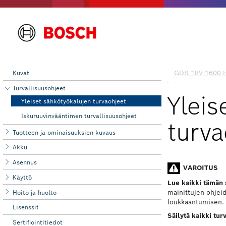
Kuvat
Turvallisuusohjeet
Yleiset sähkötyökalujen turvaohjeet
Iskuruuvinvääntimen turvallisuusohjeet
Tuotteen ja ominaisuuksien kuvaus
Akku
Asennus
Käyttö
Hoito ja huolto
Lisenssit
Sertifiointitiedot